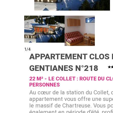
1/4
APPARTEMENT CLOS 
GENTIANES N°218
22
M²
LE COLLET : ROUTE DU C
PERSONNES
Au cœur de la station du Collet, 
appartement vous offre une sup
le massif de Chartreuse. Vous p
également en période d'été, profi