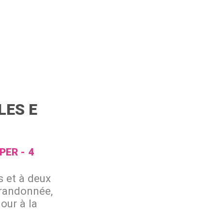
LES E
UPER
4
s et à deux
 randonnée,
our à la