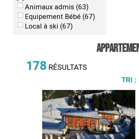
Animaux admis
(
63
)
Equipement Bébé
(
67
)
Local à ski
(
67
)
APPARTEMENT
178
RÉSULTATS
TRI :