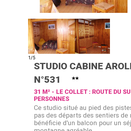
1/5
STUDIO CABINE AROL
N°531
31
M²
LE COLLET : ROUTE DU S
PERSONNES
Ce studio situé au pied des piste
pas des départs des sentiers de
bénéficie d'un balcon pour un séj
montagne agréable.