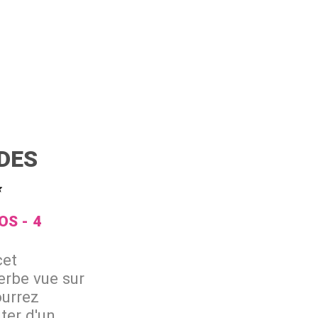
DES
LOS
4
cet
erbe vue sur
ourrez
ter d'un