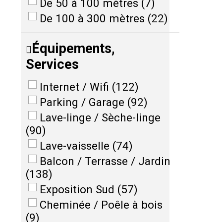
De 50 à 100 mètres
(
7
)
De 100 à 300 mètres
(
22
)
Équipements,
Services
Internet / Wifi
(
122
)
Parking / Garage
(
92
)
Lave-linge / Sèche-linge
(
90
)
Lave-vaisselle
(
74
)
Balcon / Terrasse / Jardin
(
138
)
Exposition Sud
(
57
)
Cheminée / Poêle à bois
(
9
)