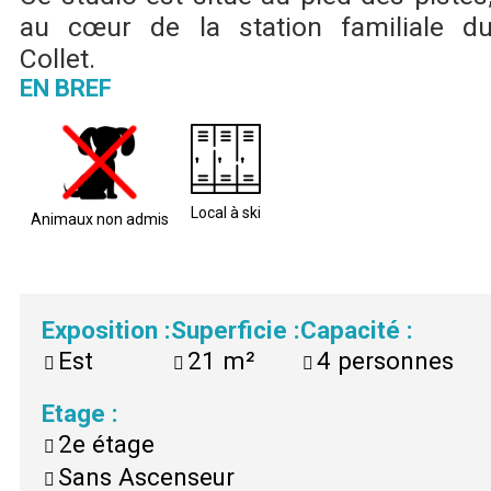
au cœur de la station familiale d
Collet.
EN BREF
Local à ski
Animaux non admis
Exposition
:
Superficie
:
Capacité
:
Est
21
m²
4
personnes
Etage
:
2e étage
Sans Ascenseur