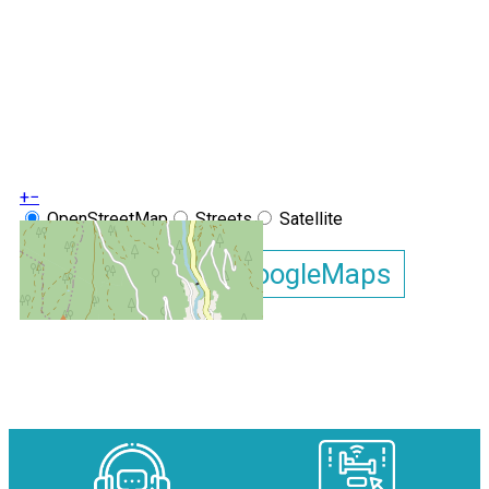
+
−
OpenStreetMap
Streets
Satellite
Leaflet
|
©
OpenStreetMap
Afficher la carte GoogleMaps