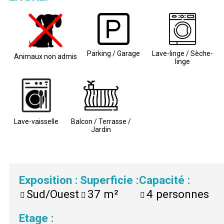
Parking / Garage
Lave-linge / Sèche-
Animaux non admis
linge
Lave-vaisselle
Balcon / Terrasse /
Jardin
Exposition
:
Superficie
:
Capacité
:
Sud/Ouest
37
m²
4
personnes
Etage
: