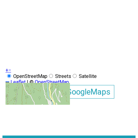
+
−
OpenStreetMap
Streets
Satellite
Leaflet
|
©
OpenStreetMap
Afficher la carte GoogleMaps