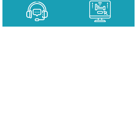
Studio cabine Plein Ciel Entré
DES EXPERTS À VOTRE
DES DISPONIBILITÉS EN
ÉCOUTE
TEMPS RÉEL
DES TARIFS SPÉCIAUX SUR
PAIEMENT SÉCURISÉ EN LIGNE
VOS FORFAITS SKI AVEC
HÉBERGEMENT
UNE OFFRE COMPLÈTE