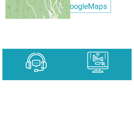
Afficher la carte GoogleMaps
Studio Cabine Arolles D N°43
DES EXPERTS À VOTRE
DES DISPONIBILITÉS EN
ÉCOUTE
TEMPS RÉEL
DES TARIFS SPÉCIAUX SUR