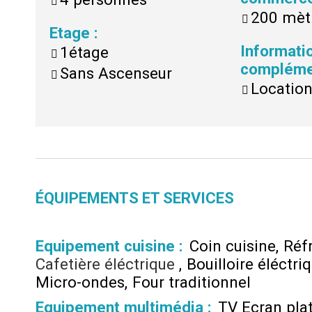
200 mèt
Etage
:
Informati
1étage
compléme
Sans Ascenseur
Locatio
ÉQUIPEMENTS ET SERVICES
Equipement cuisine
:
Coin cuisine
Réf
Cafetière éléctrique
Bouilloire éléctri
Micro-ondes
Four traditionnel
Equipement multimédia
:
TV Ecran pla