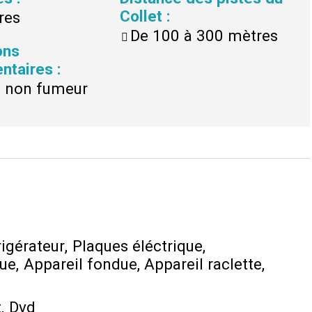
Collet
:
res
De 100 à 300 mètres
ons
ntaires
:
n non fumeur
rigérateur
Plaques éléctrique
que
Appareil fondue
Appareil raclette
t
Dvd