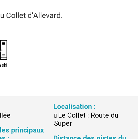
 Collet d'Allevard.
 ski
Localisation
:
llée
Le Collet : Route du
Super
des principaux
es
:
Distance des pistes du