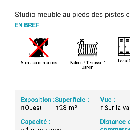
Studio meublé au pieds des pistes du
EN BREF
Local à
Animaux non admis
Balcon / Terrasse /
Jardin
Exposition
:
Superficie
:
Vue
:
Ouest
28
m²
Sur la va
Capacité
:
Distance 
commerc
4
personnes