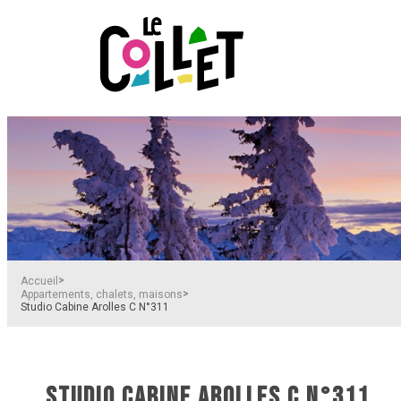
>
Accueil
>
Appartements, chalets, maisons
Studio Cabine Arolles C N°311
STUDIO CABINE AROLLES C N°311