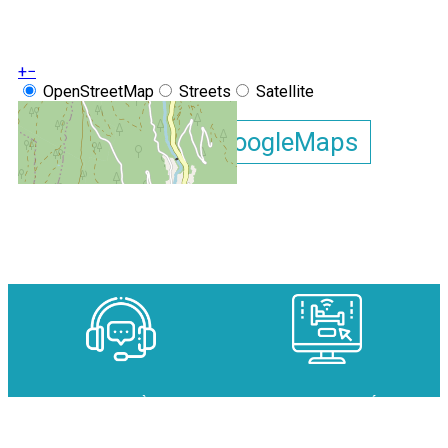
+
−
OpenStreetMap
Streets
Satellite
Leaflet
|
©
OpenStreetMap
Afficher la carte GoogleMaps
Studio cabine Arolles C N°30
DES EXPERTS À VOTRE
DES DISPONIBILITÉS EN
ÉCOUTE
TEMPS RÉEL